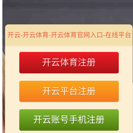
开云-开云体育-开云体育官网入口-在线平台
开云体育注册
开云平台注册
开云账号手机注册